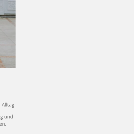
Alltag.
ng und
en,