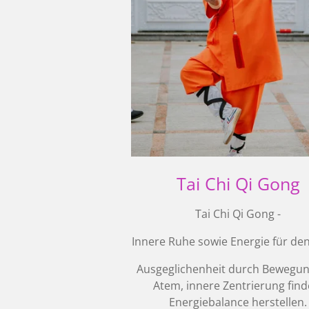
Tai Chi Qi Gong
Tai Chi Qi Gong -
Innere Ruhe sowie Energie für den 
Ausgeglichenheit durch Bewegu
Atem, innere Zentrierung find
Energiebalance herstellen.