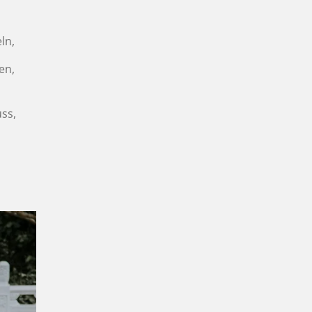
ln,
en,
ss,